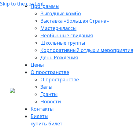
Skip to the content
Программы
Выгодные комбо
Выставка «Большая Страна»
Мастер-классы
Необычные свидания
Школьные группы
Корпоративный отдых и мероприятия
День Рождения
Цены
О пространстве
Архитектурные сокровища
О пространстве
Залы
Москвы: ответы первой
Гранты
серии «Дома Большой
Новости
Страны»
Контакты
Билеты
купить билет
Москва — это город, где современность соседствует