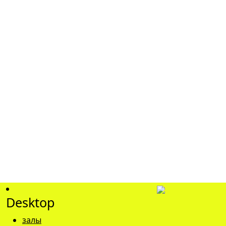
НОВОСТИ
15.10.2024
Открывайте «Дома Большой
Страны» вместе с нами
15.10.2024
Приглашаем москвичей и гостей
столицы на открытие
мультимедийного пространства
Desktop
«Большая Страна»
залы