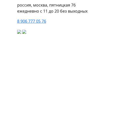
с историей, а прогулка по центральным улицам
россия, москва, пятницкая 76
позволяет заглянуть в прошлое и ощутить дух
ежедневно с 11 до 20 без выходных
времени.
В этом выпуске — особняки, доходные
дома и современные небоскребы, представляющие
8 906 777 05 76
разные эпохи и стили. Прогулка по этим местам
обещает вдохновение и знакомство с уникальными
зданиями столицы.
1. Особняк Т. И. Коробкова
Адрес:
Пятницкая улица, 33-35, стр. 1
Этот изящный особняк на Пятницкой улице
переносит нас в конец XIX века. Построенный в 1895
году для богатого купца Тимофея Коробкова, он
представляет собой яркий пример эклектики с
элементами классицизма и модерна. Богатый фасад
украшен колоннами, арками и декоративной
лепниной. Пройдитесь мимо этого здания и
обратите внимание на его величественный внешний
вид и гармонию пропорций. Внутренние интерьеры