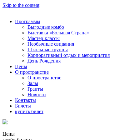
Skip to the content
Программы
Выгодные комбо
Выставка «Большая Страна»
Мастер-классы
Необычные свидания
Школьные группы
Корпоративный отдых и мероприятия
День Рождения
Цены
О пространстве
О пространстве
Залы
Гранты
Новости
Контакты
Билеты
купить билет
Цены
комбо-билеты