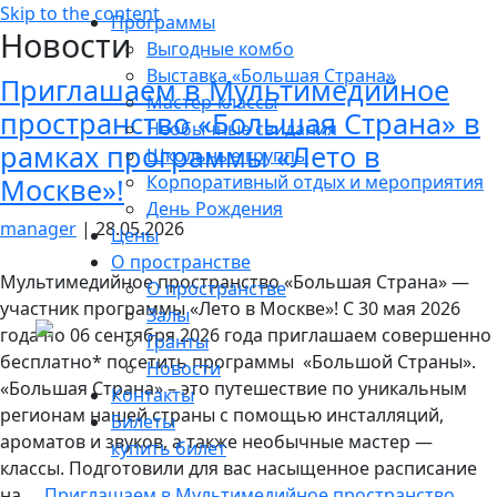
Skip to the content
Программы
Новости
Выгодные комбо
Выставка «Большая Страна»
Приглашаем в Мультимедийное
Мастер-классы
пространство «Большая Страна» в
Необычные свидания
рамках программы «Лето в
Школьные группы
Корпоративный отдых и мероприятия
Москве»!
День Рождения
manager
|
28.05.2026
Цены
О пространстве
Мультимедийное пространство «Большая Страна» —
О пространстве
участник программы «Лето в Москве»! С 30 мая 2026
Залы
года по 06 сентября 2026 года приглашаем совершенно
Гранты
бесплатно* посетить программы «Большой Страны».
Новости
«Большая Страна» – это путешествие по уникальным
Контакты
регионам нашей страны с помощью инсталляций,
Билеты
ароматов и звуков, а также необычные мастер —
купить билет
классы. Подготовили для вас насыщенное расписание
на
…
Приглашаем в Мультимедийное пространство