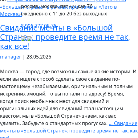
россия, москва, пятницкая 76
«Большая Страна» в рамках программы «Лето в
ежедневно с 11 до 20 без выходных
Москве»!
Свидание мечты в «Большой
8 906 777 05 76
Стране»: проведите время не так,
как все!
manager
|
28.05.2026
Москва — город, где возможны самые яркие истории. И
если вы ищете способ сделать свое свидание по-
настоящему незабываемым, оригинальным и полным
искренних эмоций, то вы попали по адресу! Время,
когда поиск необычных мест для свиданий и
оригинальных идей для свиданий стал настоящим
квестом, мы в «Большой Стране» знаем, как вас
удивить. Забудьте о стандартных прогулках.
…
Свидание
мечты в «Большой Стране»: проведите время не так, как