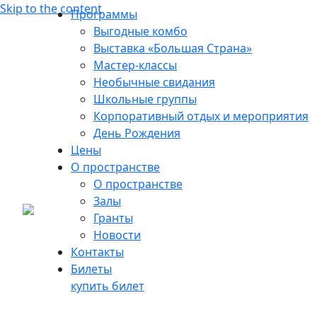
Skip to the content
Программы
Выгодные комбо
Выставка «Большая Страна»
Мастер-классы
Необычные свидания
Школьные группы
Корпоративный отдых и мероприятия
День Рождения
Цены
О пространстве
Музей «В Тишине» и
О пространстве
Залы
мультимедийное
Гранты
пространство «Большая
Новости
Страна» присоединились к
Контакты
Билеты
проекту «Давай ДруЖИТЬ!»
купить билет