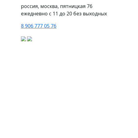
Социальный проект «Давай дружить!»
исполняет
россия, москва, пятницкая 76
мечты детей-сирот, детей с особенностями развития
ежедневно с 11 до 20 без выходных
и подростков из семей, находящихся в трудной
жизненной ситуации. Артем из многодетной семьи,
8 906 777 05 76
где жизнь всегда кипит, поэтому он рано понял, чего
хочет от будущего: связать свою жизнь с миром
бизнеса. Его вдохновляют истории великих
предпринимателей, которые начинали с простой
идеи и превращали её в эффективный бизнес.
Именно поэтому он хотел встретиться с
действующим предпринимателем, узнать про
создание своего дела и узнать, какие сложности
могут возникнуть при создании бизнеса.
Артем встретился с Машей Айзиной, основателем
музее «В Тишине» и мультимедийного пространства
«Большая Страна». Встреча состоялась на
территории музея. Кроме общения с создателем
этого пространства, Артем также сам стал