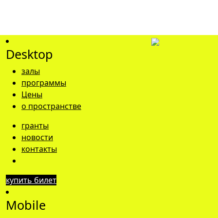
19.12.2024
Определены победители конкурса
рисунков «Дома будущего в
Desktop
Большой Стране”
залы
программы
Цены
о пространстве
гранты
новости
контакты
купить билет
Mobile